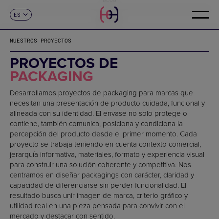
ES
CONTACTO
CA
EN
NUESTROS PROYECTOS
FR
DE
PROYECTOS DE
IT
PACKAGING
PT
Desarrollamos proyectos de packaging para marcas que
necesitan una presentación de producto cuidada, funcional y
alineada con su identidad. El envase no solo protege o
contiene, también comunica, posiciona y condiciona la
percepción del producto desde el primer momento. Cada
proyecto se trabaja teniendo en cuenta contexto comercial,
jerarquía informativa, materiales, formato y experiencia visual
para construir una solución coherente y competitiva. Nos
centramos en diseñar packagings con carácter, claridad y
capacidad de diferenciarse sin perder funcionalidad. El
resultado busca unir imagen de marca, criterio gráfico y
utilidad real en una pieza pensada para convivir con el
mercado y destacar con sentido.