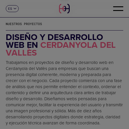
ES
CONTACTO
CA
EN
NUESTROS PROYECTOS
FR
DE
DISEÑO Y DESARROLLO
IT
WEB EN
CERDANYOLA DEL
PT
VALLÈS
Trabajamos en proyectos de diseño y desarrollo web en
Cerdanyola del Vallès para empresas que buscan una
presencia digital coherente, moderna y preparada para
crecer con el negocio. Cada proyecto comienza con una fase
de análisis que nos permite entender el contexto, ordenar el
contenido y definir una arquitectura clara antes de trabajar
diseño y desarrollo. Diseñamos webs pensadas para
comunicar mejor, facilitar la experiencia del usuario y transmitir
una imagen profesional y sólida. Más de diez años
desarrollando proyectos digitales donde estrategia, claridad
y ejecución técnica avanzan de forma coordinada.