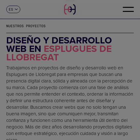
ES
CONTACTO
CA
EN
NUESTROS PROYECTOS
FR
DE
DISEÑO Y DESARROLLO
IT
WEB EN
ESPLUGUES DE
PT
LLOBREGAT
Trabajamos en proyectos de diseño y desarrollo web en
Esplugues de Llobregat para empresas que buscan una
presencia digital clara, sólida y alineada con la percepción de
su marca. Cada proyecto comienza con una fase de análisis
que nos permite entender el contexto, ordenar la información
y definir una estructura coherente antes de diseñar y
desarrollar. Buscamos crear webs que no solo tengan una
buena imagen, sino que comuniquen mejor, transmitan
confianza y funcionen como una herramienta útil dentro del
negocio. Más de diez años desarrollando proyectos digitales
con enfoque estratégico, ejecución cuidada y visión a largo
plazo.