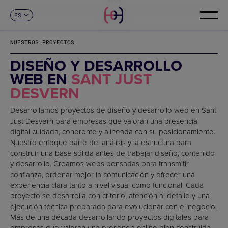
ES
CONTACTO
CA
EN
NUESTROS PROYECTOS
FR
DE
DISEÑO Y DESARROLLO
IT
WEB EN
SANT JUST
PT
DESVERN
Desarrollamos proyectos de diseño y desarrollo web en Sant
Just Desvern para empresas que valoran una presencia
digital cuidada, coherente y alineada con su posicionamiento.
Nuestro enfoque parte del análisis y la estructura para
construir una base sólida antes de trabajar diseño, contenido
y desarrollo. Creamos webs pensadas para transmitir
confianza, ordenar mejor la comunicación y ofrecer una
experiencia clara tanto a nivel visual como funcional. Cada
proyecto se desarrolla con criterio, atención al detalle y una
ejecución técnica preparada para evolucionar con el negocio.
Más de una década desarrollando proyectos digitales para
empresas que valoran una presencia online bien construida.