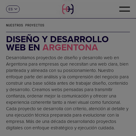
ES
CONTACTO
CA
EN
NUESTROS PROYECTOS
FR
DE
DISEÑO Y DESARROLLO
IT
WEB EN
ARGENTONA
PT
Desarrollamos proyectos de diseño y desarrollo web en
Argentona para empresas que necesitan una web clara, bien
planteada y alineada con su posicionamiento. Nuestro
enfoque parte del análisis y la comprensión del negocio para
construir una base sólida antes de trabajar diseño, contenido
y desarrollo. Creamos webs pensadas para transmitir
confianza, ordenar mejor la comunicación y ofrecer una
experiencia coherente tanto a nivel visual como funcional.
Cada proyecto se desarrolla con criterio, atención al detalle y
una ejecución técnica preparada para evolucionar con la
empresa. Más de una década desarrollando proyectos
digitales con enfoque estratégico y ejecución cuidada.