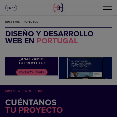
ES
CONTACTO
CA
EN
NUESTROS PROYECTOS
FR
DE
DISEÑO Y DESARROLLO
IT
WEB EN
PORTUGAL
PT
¿ANALIZAMOS
TU PROYECTO?
CONTACTA AHORA
CONTACTA CON NOSOTROS
CUÉNTANOS
TU PROYECTO