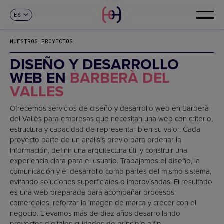
ES
CONTACTO
CA
EN
NUESTROS PROYECTOS
FR
DE
DISEÑO Y DESARROLLO
IT
WEB EN
BARBERÀ DEL
PT
VALLES
Ofrecemos servicios de diseño y desarrollo web en Barberà
del Vallès para empresas que necesitan una web con criterio,
estructura y capacidad de representar bien su valor. Cada
proyecto parte de un análisis previo para ordenar la
información, definir una arquitectura útil y construir una
experiencia clara para el usuario. Trabajamos el diseño, la
comunicación y el desarrollo como partes del mismo sistema,
evitando soluciones superficiales o improvisadas. El resultado
es una web preparada para acompañar procesos
comerciales, reforzar la imagen de marca y crecer con el
negocio. Llevamos más de diez años desarrollando
proyectos digitales cuidados de principio a fin.