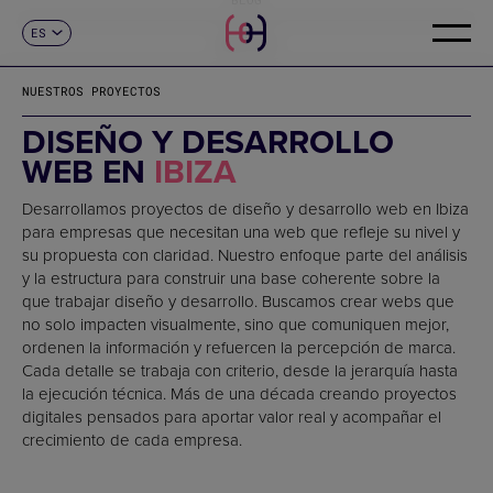
ES
CONTACTO
CA
EN
NUESTROS PROYECTOS
FR
DE
DISEÑO Y DESARROLLO
IT
WEB EN
IBIZA
PT
Desarrollamos proyectos de diseño y desarrollo web en Ibiza
para empresas que necesitan una web que refleje su nivel y
su propuesta con claridad. Nuestro enfoque parte del análisis
y la estructura para construir una base coherente sobre la
que trabajar diseño y desarrollo. Buscamos crear webs que
no solo impacten visualmente, sino que comuniquen mejor,
ordenen la información y refuercen la percepción de marca.
Cada detalle se trabaja con criterio, desde la jerarquía hasta
la ejecución técnica. Más de una década creando proyectos
digitales pensados para aportar valor real y acompañar el
crecimiento de cada empresa.