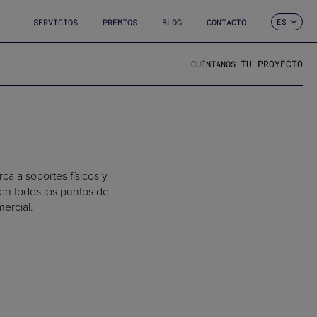
SERVICIOS
PREMIOS
BLOG
CONTACTO
ES
CA
EN
FR
TU PROYECTO
CUÉNTANOS
DE
IT
PT
ca a soportes físicos y
 en todos los puntos de
ercial.