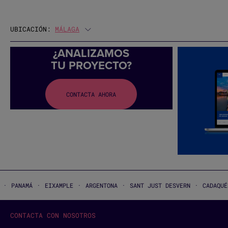
UBICACIÓN:
MÁLAGA
¿ANALIZAMOS
TU PROYECTO?
DIS
CONTACTA AHORA
·
·
·
·
·
EIXAMPLE
ARGENTONA
SANT JUST DESVERN
CADAQUÉS
SANT GE
CONTACTA CON NOSOTROS