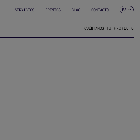
SERVICIOS
PREMIOS
BLOG
CONTACTO
ES
CA
EN
FR
TU PROYECTO
CUÉNTANOS
DE
IT
PT