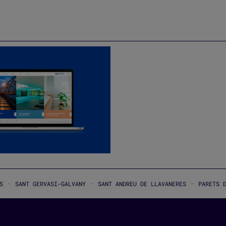
EÑO Y DESARROLLO WEB
NEWCHEM
·
·
RVASI-GALVANY
SANT ANDREU DE LLAVANERES
PARETS DEL VALLÈS