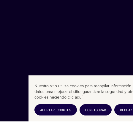
Nuestro sitio utiliza cookies para recopilar informació
datos para mejorar el sitio, garantizar la seguridad y 
cookies
haciendo clic aquí
.
ACEPTAR COOKIES
CONFIGURAR
RECHAZ