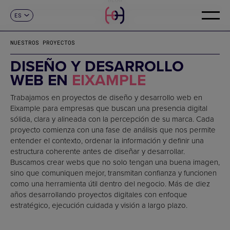
ES
CONTACTO
CA
EN
NUESTROS PROYECTOS
FR
DE
DISEÑO Y DESARROLLO
IT
WEB EN
EIXAMPLE
PT
Trabajamos en proyectos de diseño y desarrollo web en
Eixample para empresas que buscan una presencia digital
sólida, clara y alineada con la percepción de su marca. Cada
proyecto comienza con una fase de análisis que nos permite
entender el contexto, ordenar la información y definir una
estructura coherente antes de diseñar y desarrollar.
Buscamos crear webs que no solo tengan una buena imagen,
sino que comuniquen mejor, transmitan confianza y funcionen
como una herramienta útil dentro del negocio. Más de diez
años desarrollando proyectos digitales con enfoque
estratégico, ejecución cuidada y visión a largo plazo.