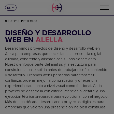
ES
CONTACTO
CA
EN
NUESTROS PROYECTOS
FR
DE
DISEÑO Y DESARROLLO
IT
WEB EN
ALELLA
PT
Desarrollamos proyectos de diseño y desarrollo web en
Alella para empresas que necesitan una presencia digital
cuidada, coherente y alineada con su posicionamiento.
Nuestro enfoque parte del análisis y la estructura para
construir una base sólida antes de trabajar diseño, contenido
y desarrollo. Creamos webs pensadas para transmitir
confianza, ordenar mejor la comunicación y ofrecer una
experiencia clara tanto a nivel visual como funcional. Cada
proyecto se desarrolla con criterio, atención al detalle y una
ejecución técnica preparada para evolucionar con el negocio.
Más de una década desarrollando proyectos digitales para
empresas que valoran una presencia online bien construida.