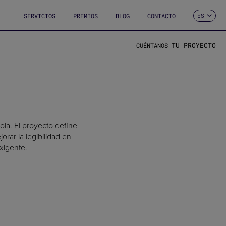
SERVICIOS
PREMIOS
BLOG
CONTACTO
ES
CA
EN
FR
TU PROYECTO
CUÉNTANOS
DE
IT
PT
ola. El proyecto define
orar la legibilidad en
xigente.