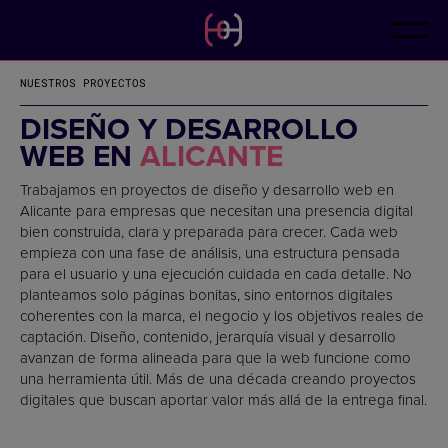
ES
CONTACTO
CA
EN
NUESTROS PROYECTOS
FR
DE
DISEÑO Y DESARROLLO
IT
WEB EN
ALICANTE
PT
Trabajamos en proyectos de diseño y desarrollo web en
Alicante para empresas que necesitan una presencia digital
bien construida, clara y preparada para crecer. Cada web
empieza con una fase de análisis, una estructura pensada
para el usuario y una ejecución cuidada en cada detalle. No
planteamos solo páginas bonitas, sino entornos digitales
coherentes con la marca, el negocio y los objetivos reales de
captación. Diseño, contenido, jerarquía visual y desarrollo
avanzan de forma alineada para que la web funcione como
una herramienta útil. Más de una década creando proyectos
digitales que buscan aportar valor más allá de la entrega final.