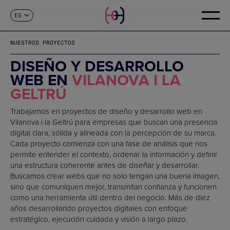
ES
CONTACTO
CA
EN
NUESTROS PROYECTOS
FR
DE
DISEÑO Y DESARROLLO
IT
WEB EN
VILANOVA I LA
PT
GELTRÚ
Trabajamos en proyectos de diseño y desarrollo web en
Vilanova i la Geltrú para empresas que buscan una presencia
digital clara, sólida y alineada con la percepción de su marca.
Cada proyecto comienza con una fase de análisis que nos
permite entender el contexto, ordenar la información y definir
una estructura coherente antes de diseñar y desarrollar.
Buscamos crear webs que no solo tengan una buena imagen,
sino que comuniquen mejor, transmitan confianza y funcionen
como una herramienta útil dentro del negocio. Más de diez
años desarrollando proyectos digitales con enfoque
estratégico, ejecución cuidada y visión a largo plazo.