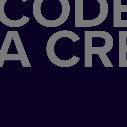
CODE
A CR