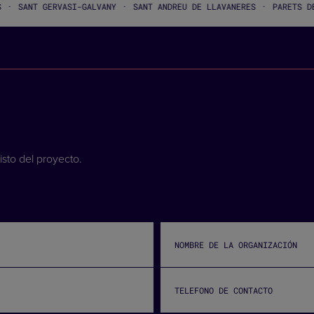
·
·
·
ASI-GALVANY
SANT ANDREU DE LLAVANERES
PARETS DEL VALLÈS
T
isto del proyecto.