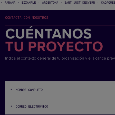
·
·
·
·
IXAMPLE
ARGENTONA
SANT JUST DESVERN
CADAQUÉS
SANT GERV
CONTACTA CON NOSOTROS
CUÉNTANOS
TU PROYECTO
Indica el contexto general de tu organización y el alcance prev