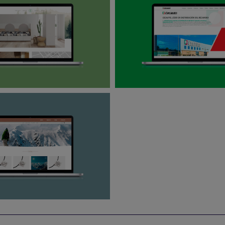
EÑO Y DESARROLLO WEB
DISEÑO Y DESARROLLO 
HIDO HÀBITAT
CECAUTO
EÑO Y DESARROLLO WEB
 YOU ARE STORE