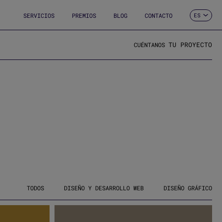
SERVICIOS
PREMIOS
BLOG
CONTACTO
ES
CA
EN
FR
TU PROYECTO
CUÉNTANOS
DE
IT
PT
TODOS
DISEÑO Y DESARROLLO WEB
DISEÑO GRÁFICO