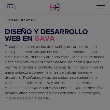
ES
CONTACTO
CA
EN
NUESTROS PROYECTOS
FR
DE
DISEÑO Y DESARROLLO
IT
WEB EN
GAVÀ
PT
Trabajamos en proyectos de diseño y desarrollo web en
Gavà para empresas que necesitan una presencia digital
clara, bien estructurada y alineada con su identidad de marca.
Cada proyecto comienza con una fase de análisis que nos
permite entender el contexto, ordenar la información y definir
una arquitectura coherente antes de trabajar diseño y
desarrollo. Diseñamos webs pensadas para comunicar con
claridad, transmitir confianza y ofrecer una experiencia
cuidada tanto a nivel visual como funcional. Más de diez años
desarrollando proyectos digitales con enfoque estratégico,
criterio y atención al detalle.