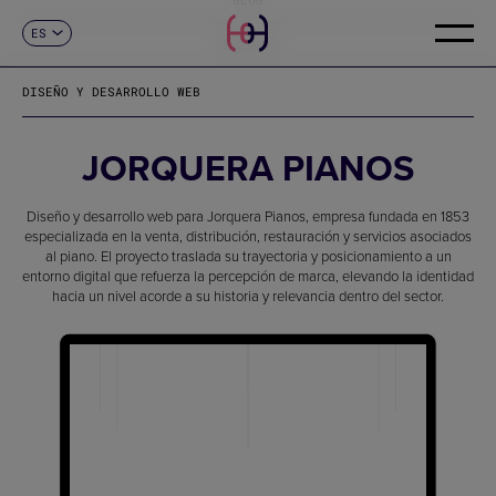
ES
CONTACTO
CA
EN
DISEÑO Y DESARROLLO WEB
FR
DE
IT
JORQUERA PIANOS
PT
Diseño y desarrollo web para Jorquera Pianos, empresa fundada en 1853
especializada en la venta, distribución, restauración y servicios asociados
al piano. El proyecto traslada su trayectoria y posicionamiento a un
entorno digital que refuerza la percepción de marca, elevando la identidad
hacia un nivel acorde a su historia y relevancia dentro del sector.