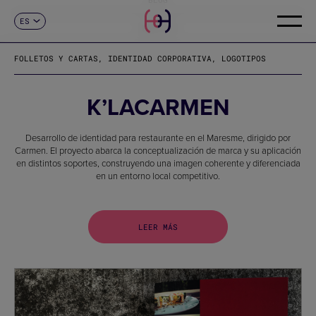
ES
CONTACTO
CA
EN
FOLLETOS Y CARTAS, IDENTIDAD CORPORATIVA, LOGOTIPOS
FR
DE
IT
K’LACARMEN
PT
Desarrollo de identidad para restaurante en el Maresme, dirigido por
Carmen. El proyecto abarca la conceptualización de marca y su aplicación
en distintos soportes, construyendo una imagen coherente y diferenciada
en un entorno local competitivo.
LEER MÁS