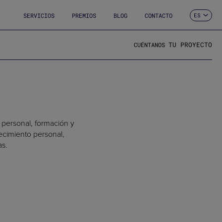
SERVICIOS
PREMIOS
BLOG
CONTACTO
ES
CA
EN
FR
TU PROYECTO
CUÉNTANOS
DE
IT
PT
H
 personal, formación y
recimiento personal,
as.