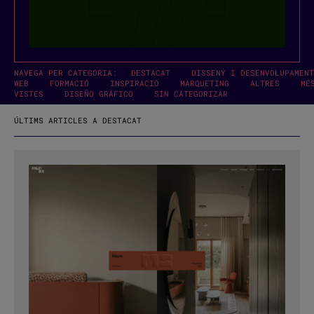
NAVEGA PER CATEGORIA:
DESTACAT
DISSENY I DESENVOLUPAMENT
WEB
FORMACIÓ
INSPIRACIÓ
MÀRQUETING
ALTRES
MÉ
VISTES
DISEÑO GRÁFICO
SIN CATEGORIZAR
ÚLTIMS ARTICLES A DESTACAT