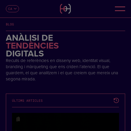
CA
CONTACTE
ES
EN
BLOG
FR
DE
ANÀLISI DE
IT
TENDÈNCIES
PT
DIGITALS
Reculls de referències en disseny web, identitat visual,
branding i màrqueting que ens criden l’atenció. El que
guardem, el que analitzem i el que creiem que mereix una
segona mirada.
ÚLTIMS ARTICLES