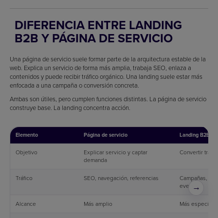
DIFERENCIA ENTRE LANDING
B2B Y PÁGINA DE SERVICIO
Una página de servicio suele formar parte de la arquitectura estable de la
web. Explica un servicio de forma más amplia, trabaja SEO, enlaza a
contenidos y puede recibir tráfico orgánico. Una landing suele estar más
enfocada a una campaña o conversión concreta.
Ambas son útiles, pero cumplen funciones distintas. La página de servicio
construye base. La landing concentra acción.
Elemento
Página de servicio
Landing B2B
Objetivo
Explicar servicio y captar
Convertir tráfi
demanda
Tráfico
SEO, navegación, referencias
Campañas, emai
eventos
→
Alcance
Más amplio
Más específico