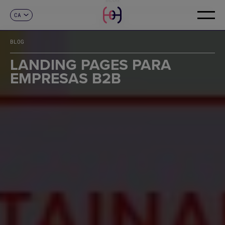
CA
CONTACTE
ES
EN
BLOG
FR
DE
LANDING PAGES PARA
IT
EMPRESAS B2B
PT