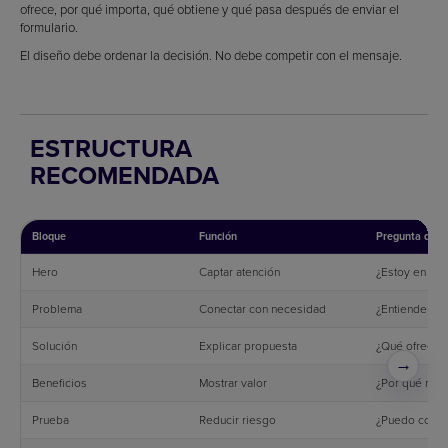
ofrece, por qué importa, qué obtiene y qué pasa después de enviar el
formulario.
El diseño debe ordenar la decisión. No debe competir con el mensaje.
ESTRUCTURA
RECOMENDADA
Bloque
Función
Pregunta que 
Hero
Captar atención
¿Estoy en el s
Problema
Conectar con necesidad
¿Entienden mi
Solución
Explicar propuesta
¿Qué ofrecen
→
Beneficios
Mostrar valor
¿Por qué me i
Prueba
Reducir riesgo
¿Puedo confia