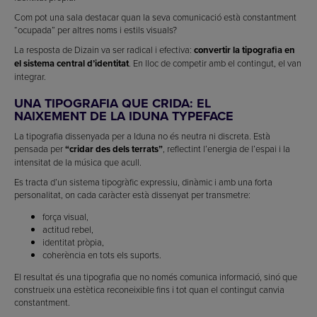
Com pot una sala destacar quan la seva comunicació està constantment
“ocupada” per altres noms i estils visuals?
La resposta de Dizain va ser radical i efectiva:
convertir la tipografia en
el sistema central d’identitat
. En lloc de competir amb el contingut, el van
integrar.
UNA TIPOGRAFIA QUE CRIDA: EL
NAIXEMENT DE LA IDUNA TYPEFACE
La tipografia dissenyada per a Iduna no és neutra ni discreta. Està
pensada per
“cridar des dels terrats”
, reflectint l’energia de l’espai i la
intensitat de la música que acull.
Es tracta d’un sistema tipogràfic expressiu, dinàmic i amb una forta
personalitat, on cada caràcter està dissenyat per transmetre:
força visual,
actitud rebel,
identitat pròpia,
coherència en tots els suports.
El resultat és una tipografia que no només comunica informació, sinó que
construeix una estètica reconeixible fins i tot quan el contingut canvia
constantment.