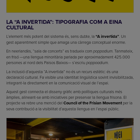
LA “A INVERTIDA”: TIPOGRAFIA COM A EINA
CULTURAL
L’element més potent del sistema és, sens dubte, la
“A invertida”
. Un
gest aparentment simple que amaga una càrrega conceptual enorme.
En neerlandès, “sala de concerts” es tradueix com
. Tanmateix,
poppodium
en frisó —una llengua minoritària parlada per aproximadament 425.000
persones al nord dels Països Baixos— s’escriu
.
poppoadium
La inclusió d’aquesta “A invertida” no és un recurs estètic: és una
declaració cultural. Fa visible una identitat lingüística sovint invisibilitzada,
integrant-la directament en la comunicació visual de l’espai.
Aquest gest connecta el disseny gràfic amb polítiques culturals més
àmplies, alineant-se amb iniciatives per preservar la llengua frisona. El
projecte va rebre una menció del
Council of the Frisian Movement
per la
seva contribució a la visibilitat d’aquesta llengua en l’espai públic.