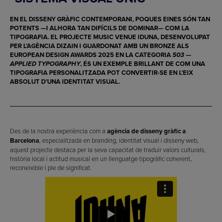
EN EL DISSENY GRÀFIC CONTEMPORANI, POQUES EINES SÓN TAN
POTENTS —I ALHORA TAN DIFÍCILS DE DOMINAR— COM LA
TIPOGRAFIA. EL PROJECTE
MUSIC VENUE IDUNA
, DESENVOLUPAT
PER L’AGÈNCIA
DIZAIN
I GUARDONAT AMB UN
BRONZE ALS
EUROPEAN DESIGN AWARDS 2025
EN LA CATEGORIA
503 —
, ÉS UN EXEMPLE BRILLANT DE COM UNA
APPLIED TYPOGRAPHY
TIPOGRAFIA PERSONALITZADA POT CONVERTIR-SE EN L’EIX
ABSOLUT D’UNA IDENTITAT VISUAL.
Des de la nostra experiència com a
agència de disseny gràfic a
Barcelona
, especialitzada en branding, identitat visual i disseny web,
aquest projecte destaca per la seva capacitat de traduir valors culturals,
història local i actitud musical en un llenguatge tipogràfic coherent,
reconeixible i ple de significat.