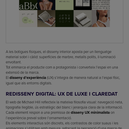
A les botigues físiques, el disseny interior aposta per un llenguatge
material sobri i càlid: superfícies de marbre, metalls polits, il·luminació
envoltant.
Tot emmarca el producte com a protagonista i converteix l’espai en una
extensió de la marca.
El
disseny d’experiència
(UX) s’integra de manera natural a l’espai físic,
igual que als entorns digitals.
REDISSENY DIGITAL: UX DE LUXE I CLAREDAT
El web de Michael Hill reflecteix la mateixa filosofia visual: navegació neta,
tipografia llegible, ús estratègic del blanc i jerarquia clara de la informació.
Cada element respon a una premissa de
disseny UX minimalista
on
l’experiència preval sobre l’ornamentació.
Els elements interactius són discrets, els contrastos de color suaus i les
animacions s’utilitzen amb mesura, reforçant la percepció d’una marca de