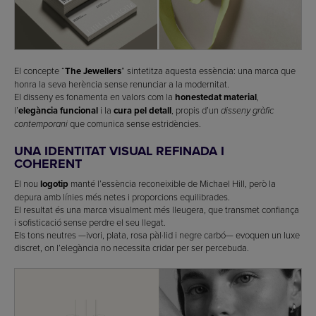
El concepte “
The Jewellers
” sintetitza aquesta essència: una marca que
honra la seva herència sense renunciar a la modernitat.
El disseny es fonamenta en valors com la
honestedat material
,
l’
elegància funcional
i la
cura pel detall
, propis d’un
disseny gràfic
que comunica sense estridències.
contemporani
UNA IDENTITAT VISUAL REFINADA I
COHERENT
El nou
logotip
manté l’essència reconeixible de Michael Hill, però la
depura amb línies més netes i proporcions equilibrades.
El resultat és una marca visualment més lleugera, que transmet confiança
i sofisticació sense perdre el seu llegat.
Els tons neutres —ivori, plata, rosa pàl·lid i negre carbó— evoquen un luxe
discret, on l’elegància no necessita cridar per ser percebuda.