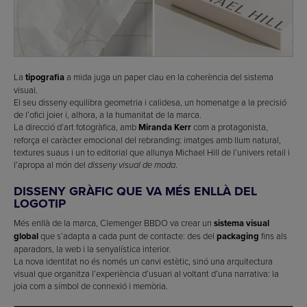
La
tipografia
a mida juga un paper clau en la coherència del sistema
visual.
El seu disseny equilibra geometria i calidesa, un homenatge a la precisió
de l’ofici joier i, alhora, a la humanitat de la marca.
La direcció d’art fotogràfica, amb
Miranda Kerr
com a protagonista,
reforça el caràcter emocional del rebranding: imatges amb llum natural,
textures suaus i un to editorial que allunya Michael Hill de l’univers retail i
l’apropa al món del
.
disseny visual de moda
DISSENY GRÀFIC QUE VA MÉS ENLLÀ DEL
LOGOTIP
Més enllà de la marca, Clemenger BBDO va crear un
sistema visual
global
que s’adapta a cada punt de contacte: des del
packaging
fins als
aparadors, la web i la senyalística interior.
La nova identitat no és només un canvi estètic, sinó una arquitectura
visual que organitza l’experiència d’usuari al voltant d’una narrativa: la
joia com a símbol de connexió i memòria.