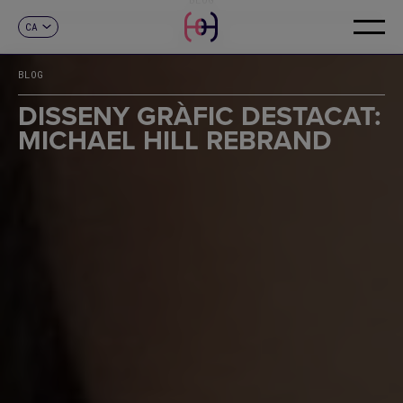
CA
CONTACTE
ES
EN
BLOG
FR
DE
DISSENY GRÀFIC DESTACAT:
IT
MICHAEL HILL REBRAND
PT