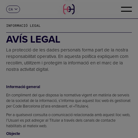
CA
CONTACTE
ES
EN
INFORMACIÓ LEGAL
FR
DE
AVÍS LEGAL
IT
PT
La protecció de les dades personals forma part de la nostra
responsabilitat operativa. En aquesta política expliquem com
recollim, utilitzem i protegim la informació en el marc de la
nostra activitat digital.
Informació general
En compliment del que disposa la normativa vigent en matèria de serveis
de la societat de la informació, s’informa que aquest lloc web és gestionat
per Code Barcelona (d’ara endavant, el «Titular»).
Per a qualsevol consulta o comunicació relacionada amb aquest lloc web,
l’Usuari es pot adreçar al Titular a través dels canals de contacte
habilitats al mateix web.
Objecte