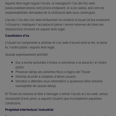
Aquest Avís legal regula l’accés, la navegació i l’ús del lloc web
[www.codebarcelona.com] (d’ara endavant, el «Lloc web»), així com les
responsabilitats derivades de la utilització dels seus continguts.
L’accés i l’ús del Lloc web atribueixen la condició d’usuari (d’ara endavant,
l’«Usuari») i impliquen l’acceptació plena i sense reserves de totes les
disposicions incloses en aquest Avís legal.
Condicions d’ús
L’Usuari es compromet a utilitzar el Lloc web d’acord amb la llei, la bona
fe, l’ordre públic i aquest Avís legal.
Queda expressament prohibit:
Dur a terme activitats il·lícites o contràries a la bona fe i a l’ordre
públic
Provocar danys als sistemes físics o lògics del Titular
Intentar accedir a comptes d’altres usuaris
Introduir o difondre virus informàtics o qualsevol altre sistema
susceptible de causar danys
El Titular es reserva el dret a denegar o retirar l’accés al Lloc web, sense
necessitat d’avís previ, a aquells Usuaris que incompleixin aquestes
condicions.
Propietat intel·lectual i industrial