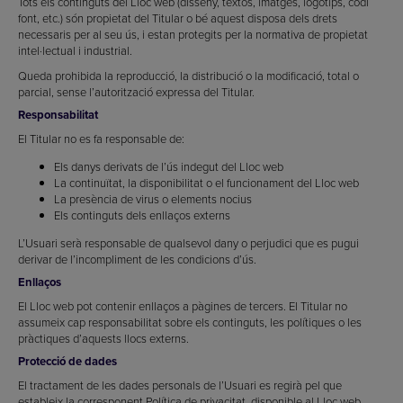
Tots els continguts del Lloc web (disseny, textos, imatges, logotips, codi
font, etc.) són propietat del Titular o bé aquest disposa dels drets
necessaris per al seu ús, i estan protegits per la normativa de propietat
intel·lectual i industrial.
Queda prohibida la reproducció, la distribució o la modificació, total o
parcial, sense l’autorització expressa del Titular.
Responsabilitat
El Titular no es fa responsable de:
Els danys derivats de l’ús indegut del Lloc web
La continuïtat, la disponibilitat o el funcionament del Lloc web
La presència de virus o elements nocius
Els continguts dels enllaços externs
L’Usuari serà responsable de qualsevol dany o perjudici que es pugui
derivar de l’incompliment de les condicions d’ús.
Enllaços
El Lloc web pot contenir enllaços a pàgines de tercers. El Titular no
assumeix cap responsabilitat sobre els continguts, les polítiques o les
pràctiques d’aquests llocs externs.
Protecció de dades
El tractament de les dades personals de l’Usuari es regirà pel que
estableix la corresponent Política de privacitat, disponible al Lloc web.