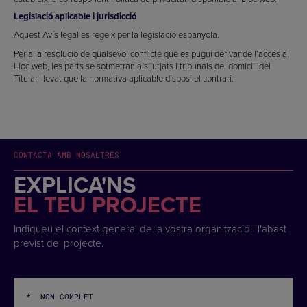
Legislació aplicable i jurisdicció
Aquest Avís legal es regeix per la legislació espanyola.
Per a la resolució de qualsevol conflicte que es pugui derivar de l’accés al
Lloc web, les parts se sotmetran als jutjats i tribunals del domicili del
Titular, llevat que la normativa aplicable disposi el contrari.
CONTACTA AMB NOSALTRES
EXPLICA'NS
EL TEU PROJECTE
Indiqueu el context general de la vostra organització i l'abast
previst del projecte.