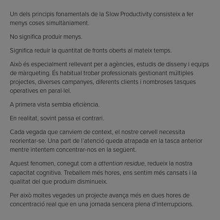
Un dels principis fonamentals de la Slow Productivity consisteix a fer
menys coses simultàniament.
No significa produir menys.
Significa reduir la quantitat de fronts oberts al mateix temps.
Això és especialment rellevant per a agències, estudis de disseny i equips
de màrqueting. És habitual trobar professionals gestionant múltiples
projectes, diverses campanyes, diferents clients i nombroses tasques
operatives en paral·lel.
A primera vista sembla eficiència.
En realitat, sovint passa el contrari.
Cada vegada que canviem de context, el nostre cervell necessita
reorientar-se. Una part de l’atenció queda atrapada en la tasca anterior
mentre intentem concentrar-nos en la següent.
Aquest fenomen, conegut com a
, redueix la nostra
attention residue
capacitat cognitiva. Treballem més hores, ens sentim més cansats i la
qualitat del que produïm disminueix.
Per això moltes vegades un projecte avança més en dues hores de
concentració real que en una jornada sencera plena d’interrupcions.