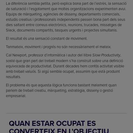
La diferència sembla petita, però explica bona part de l’estrès, la sensació
de saturació i l’esgotament que moltes organitzacions experimenten avui.
Equips de màrqueting, agències de disseny, departaments comercials,
estudis creatius i professionals independents passen bona part dels seus
dies saltant entre correus electrònics, reunions, trucades, missatges de
Slack, documents compartits, tasques urgents i projectes simultanis.
El resultat és una sensació constant de moviment.
Tanmateix, moviment i progrés no són necessàriament el mateix.
Cal Newport, professor d’informàtica i autor del llibre
,
Slow Productivity
sosté que gran part del treball modern s’ha construït sobre una definició
equivocada de productivitat. Durant dècades hem confós activitat visible
amb treball valuós. Si algú sembla ocupat, assumim que està produint
resultats.
El problema és que aquesta lògica funciona bastant malament quan
parlem de treball creatiu, màrqueting, estratègia, disseny o gestió
empresarial.
QUAN ESTAR OCUPAT ES
CONVERTEIX EN L’OBJECTIU