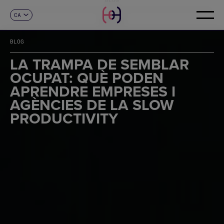
CA
CONTACTE
ES
EN
BLOG
FR
DE
LA TRAMPA DE SEMBLAR
IT
OCUPAT: QUÈ PODEN
PT
APRENDRE EMPRESES I
AGÈNCIES DE LA SLOW
PRODUCTIVITY