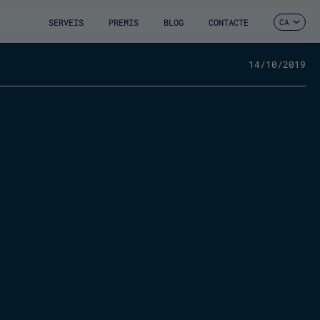
SERVEIS
PREMIS
BLOG
CONTACTE
CA
ES
EN
FR
14/10/2019
DE
IT
PT