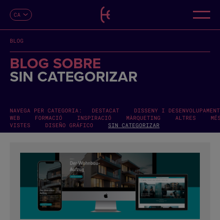
CA
CONTACTE
ES
EN
BLOG
FR
DE
BLOG SOBRE
IT
SIN CATEGORIZAR
PT
NAVEGA PER CATEGORIA:
DESTACAT
DISSENY I DESENVOLUPAMENT
WEB
FORMACIÓ
INSPIRACIÓ
MÀRQUETING
ALTRES
MÉ
VISTES
DISEÑO GRÁFICO
SIN CATEGORIZAR