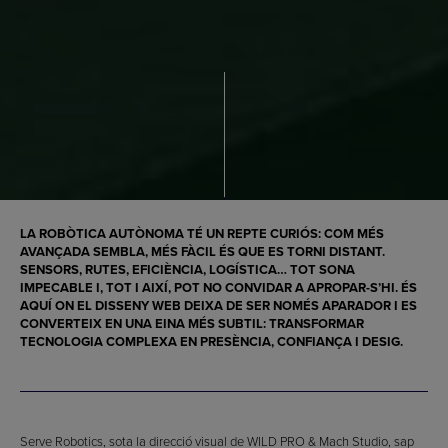
LA ROBÒTICA AUTÒNOMA TÉ UN REPTE CURIÓS: COM MÉS
AVANÇADA SEMBLA, MÉS FÀCIL ÉS QUE ES TORNI DISTANT.
SENSORS, RUTES, EFICIÈNCIA, LOGÍSTICA… TOT SONA
IMPECABLE I, TOT I AIXÍ, POT NO CONVIDAR A APROPAR-S’HI. ÉS
AQUÍ ON EL DISSENY WEB DEIXA DE SER NOMÉS APARADOR I ES
CONVERTEIX EN UNA EINA MÉS SUBTIL: TRANSFORMAR
TECNOLOGIA COMPLEXA EN PRESÈNCIA, CONFIANÇA I DESIG.
Serve Robotics, sota la direcció visual de WILD PRO & Mach Studio, sap