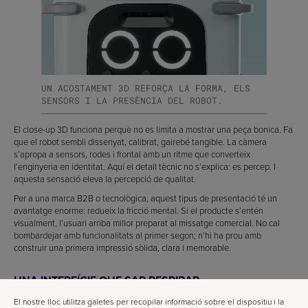
UN ACOSTAMENT 3D REFORÇA LA FORMA, ELS
SENSORS I LA PRESÈNCIA DEL ROBOT.
El close-up 3D funciona perquè no es limita a mostrar una peça bonica. Fa
que el robot sembli dissenyat, calibrat, gairebé tangible. La càmera
s’apropa a sensors, rodes i frontal amb un ritme que converteix
l’enginyeria en identitat. Aquí el detall tècnic no s’explica: es percep. I
aquesta sensació eleva la percepció de qualitat.
Per a una marca B2B o tecnològica, aquest tipus de presentació té un
avantatge enorme: redueix la fricció mental. Si el producte s’entén
visualment, l’usuari arriba millor preparat al missatge comercial. No cal
bombardejar amb funcionalitats al primer segon; n’hi ha prou amb
construir una primera impressió sòlida, clara i memorable.
UNA INTERFÍCIE QUE SAP RESPIRAR
El nostre lloc utilitza galetes per recopilar informació sobre el dispositiu i la