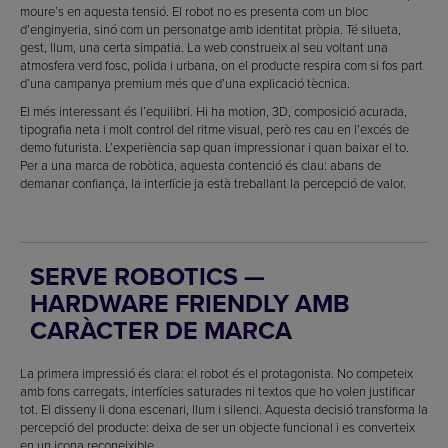
moure’s en aquesta tensió. El robot no es presenta com un bloc
d’enginyeria, sinó com un personatge amb identitat pròpia. Té silueta,
gest, llum, una certa simpatia. La web construeix al seu voltant una
atmosfera verd fosc, polida i urbana, on el producte respira com si fos part
d’una campanya premium més que d’una explicació tècnica.
El més interessant és l’equilibri. Hi ha motion, 3D, composició acurada,
tipografia neta i molt control del ritme visual, però res cau en l’excés de
demo futurista. L’experiència sap quan impressionar i quan baixar el to.
Per a una marca de robòtica, aquesta contenció és clau: abans de
demanar confiança, la interfície ja està treballant la percepció de valor.
SERVE ROBOTICS —
HARDWARE FRIENDLY AMB
CARÀCTER DE MARCA
La primera impressió és clara: el robot és el protagonista. No competeix
amb fons carregats, interfícies saturades ni textos que ho volen justificar
tot. El disseny li dona escenari, llum i silenci. Aquesta decisió transforma la
percepció del producte: deixa de ser un objecte funcional i es converteix
en un icona reconeixible.