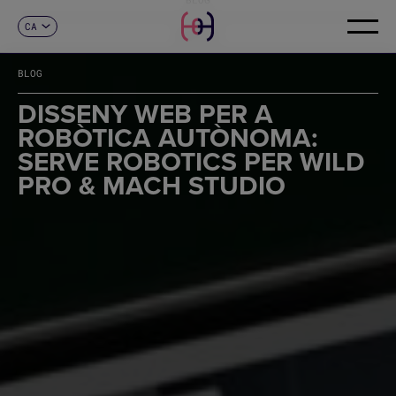
CA
CONTACTE
ES
EN
BLOG
FR
DE
DISSENY WEB PER A
IT
ROBÒTICA AUTÒNOMA:
PT
SERVE ROBOTICS PER WILD
PRO & MACH STUDIO