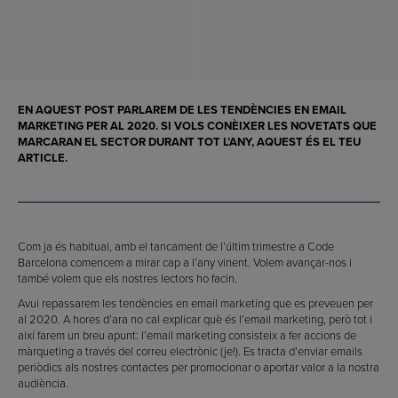
EN AQUEST POST PARLAREM DE LES TENDÈNCIES EN EMAIL
MARKETING PER AL 2020. SI VOLS CONÈIXER LES NOVETATS QUE
MARCARAN EL SECTOR DURANT TOT L’ANY, AQUEST ÉS EL TEU
ARTICLE.
Com ja és habitual, amb el tancament de l’últim trimestre a Code
Barcelona comencem a mirar cap a l’any vinent. Volem avançar-nos i
també volem que els nostres lectors ho facin.
Avui repassarem les tendències en email marketing que es preveuen per
al 2020. A hores d’ara no cal explicar què és l’email marketing, però tot i
així farem un breu apunt: l’email marketing consisteix a fer accions de
màrqueting a través del correu electrònic (je!). Es tracta d’enviar emails
periòdics als nostres contactes per promocionar o aportar valor a la nostra
audiència.