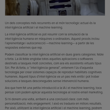
Un dels conceptes més recurrents en el món tecnològic actual és la
intel·ligència artificial i el machine learning.
La intel·ligència artificial es pot resumir com la simulació de la
intel·ligència humana en màquines o ordinadors. Aquest procés inclou
l’aprenentatge i autocorrecció —machine learning— a partir de les
respostes externes que rep.
Podem classificar la intel·ligència artificial en dues grans categories: feble
o forta. La IA feble engloba totes aquelles aplicacions o softwares
destinats a tasques molt concretes, com ara els assistents virtuals tipus
Siri. Per IA forta, o “intel·ligència general”, entenem l’ús d’aquesta
tecnologia per crear sistemes capaços de reproduir habilitats cognitives
humanes. Aquest tipus d’intel·ligència va un pas més enllà i pot trobar
solucions a tasques desconegudes sense intervenció humana.
Ara que hem fet una petita introducció a la IA i el machine learning, toca
pensar com podem aplicar aquesta tecnologia al nostre email marketing.
Si hi donem una volta, arribem a una conclusió clara: com més
personalització, més engagement. I això es tradueix en millors resultats.
Per això, utilitzant la intel·ligència artificial i el machine learning, podrem