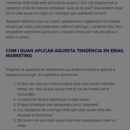
connectar molt millor amb els nostres usuaris, i fins i tot adaptar-nos a
cadascun d’ells de manera individual. Què vol dir això? Que podrem crear
per a cada usuari un copy i un contingut que realment li encaixi.
Testejant diferents tipus de copies, podrem anar segmentant els nostres
usuaris per saber com prefereixen rebre el contingut. I un factor clau: fins i
tot podrem determinar quins dies i a quines hores són més receptius a
rebre un email.
COM I QUAN APLICAR AQUESTA TENDÈNCIA EN EMAIL
MARKETING
Imagineu la quantitat de paràmetres que podem incorporar gràcies a
aquesta tecnologia. Ens permetrà determinar:
El tipus de copy que millor encaixa amb cada usuari: informal,
formal, etc. Això es pot aplicar tant al cos de l’email com a
l’assumpte.
La quantitat de text òptima per a cada usuari.
El tipus d’imatges més adequades per a cada perfil.
Les categories de contingut amb què cada usuari està més
disposat a interactuar.
Els horaris en què cada usuari està més predisposat a obrir un
email.