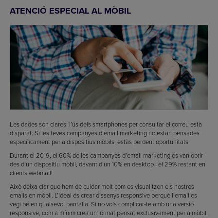
ATENCIÓ ESPECIAL AL MÒBIL
Les dades són clares: l’ús dels smartphones per consultar el correu està
disparat. Si les teves campanyes d’email marketing no estan pensades
específicament per a dispositius mòbils, estàs perdent oportunitats.
Durant el 2019, el 60% de les campanyes d’email marketing es van obrir
des d’un dispositiu mòbil, davant d’un 10% en desktop i el 29% restant en
clients webmail!
Això deixa clar que hem de cuidar molt com es visualitzen els nostres
emails en mòbil. L’ideal és crear dissenys responsive perquè l’email es
vegi bé en qualsevol pantalla. Si no vols complicar-te amb una versió
responsive, com a mínim crea un format pensat exclusivament per a mòbil.