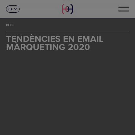
CA
CONTACTE
ES
EN
BLOG
FR
DE
TENDÈNCIES EN EMAIL
IT
MÀRQUETING 2020
PT