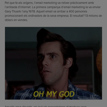
Pel que fa als orígens, l’email marketing va néixer pràcticament amb
l’arribada d’internet. La primera campanya d’email marketing la va enviar
Gary Thuerk l’any 1978. Aquell email va arribar a 400 persones
promocionant els ordinadors de la seva empresa. El resultat? 13 milions de
dòlars en vendes.
Aquells anys daurats, en què els percentatges d’obertura eren