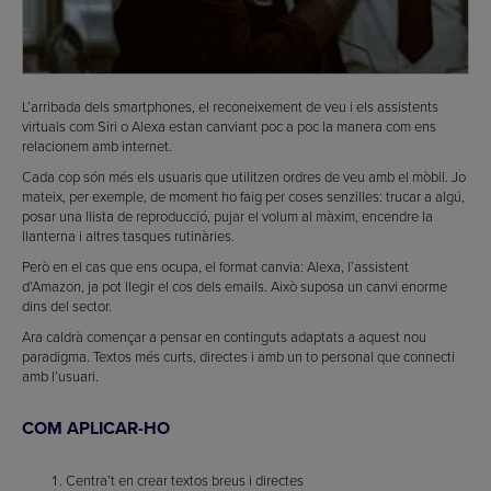
L’arribada dels smartphones, el reconeixement de veu i els assistents
virtuals com Siri o Alexa estan canviant poc a poc la manera com ens
relacionem amb internet.
Cada cop són més els usuaris que utilitzen ordres de veu amb el mòbil. Jo
mateix, per exemple, de moment ho faig per coses senzilles: trucar a algú,
posar una llista de reproducció, pujar el volum al màxim, encendre la
llanterna i altres tasques rutinàries.
Però en el cas que ens ocupa, el format canvia: Alexa, l’assistent
d’Amazon, ja pot llegir el cos dels emails. Això suposa un canvi enorme
dins del sector.
Ara caldrà començar a pensar en continguts adaptats a aquest nou
paradigma. Textos més curts, directes i amb un to personal que connecti
amb l’usuari.
COM APLICAR-HO
Centra’t en crear textos breus i directes