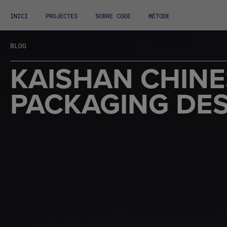
INICI
PROJECTES
SOBRE CODE
MÈTODE
BLOG
KAISHAN CHINES
PACKAGING DE