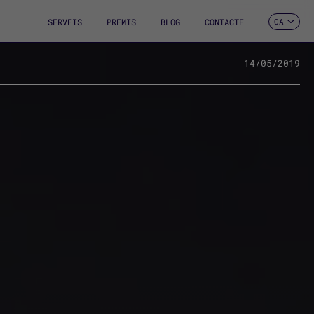
SERVEIS
PREMIS
BLOG
CONTACTE
CA
ES
EN
FR
14/05/2019
DE
IT
PT