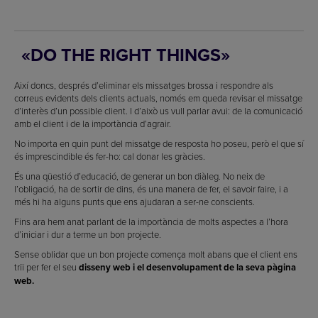
«DO THE RIGHT THINGS»
Així doncs, després d’eliminar els missatges brossa i respondre als
correus evidents dels clients actuals, només em queda revisar el missatge
d’interès d’un possible client. I d’això us vull parlar avui: de la comunicació
amb el client i de la importància d’agrair.
No importa en quin punt del missatge de resposta ho poseu, però el que sí
és imprescindible és fer-ho: cal donar les gràcies.
És una qüestió d’educació, de generar un bon diàleg. No neix de
l’obligació, ha de sortir de dins, és una manera de fer, el savoir faire, i a
més hi ha alguns punts que ens ajudaran a ser-ne conscients.
Fins ara hem anat parlant de la importància de molts aspectes a l’hora
d’iniciar i dur a terme un bon projecte.
Sense oblidar que un bon projecte comença molt abans que el client ens
triï per fer el seu
disseny web i el desenvolupament de la seva pàgina
web.