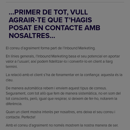
…PRIMER DE TOT, VULL
AGRAIR-TE QUE T’HAGIS
POSAT EN CONTACTE AMB
NOSALTRES…
El correu d’agraïment forma part de l’Inbound Marketing.
En línies generals, l’Inbound Marketing basa el seu potencial en aportar
valor a l’usuari; així podem fidelitzar-lo i convertir-lo en client a llarg
termini.
La relació amb el client s’ha de fonamentar en la confiança: aquesta és la
clau.
De manera automàtica rebem i enviem aquest tipus de correus.
Segurament, com tot allò que fem de manera sistemàtica, no en som del
tot conscients, però, igual que respirar, si deixem de fer-ho, notarem la
diferència.
Quan un client mostra interès per nosaltres, ens deixa el seu correu i
contacte. Perfecte!
Amb el correu d’agraïment no només mostrem la nostra manera de ser.