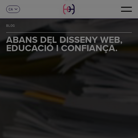
CA
CONTACTE
ES
EN
BLOG
FR
DE
ABANS DEL DISSENY WEB,
IT
EDUCACIÓ I CONFIANÇA.
PT