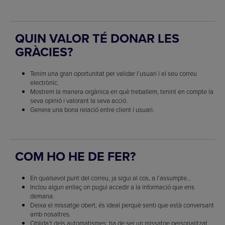
QUIN VALOR TÉ DONAR LES
GRÀCIES?
Tenim una gran oportunitat per validar l’usuari i el seu correu
electrònic.
Mostrem la manera orgànica en què treballem, tenint en compte la
seva opinió i valorant la seva acció.
Genera una bona relació entre client i usuari.
COM HO HE DE FER?
En qualsevol punt del correu, ja sigui al cos, a l’assumpte…
Inclou algun enllaç on pugui accedir a la informació que ens
demana.
Deixa el missatge obert; és ideal perquè senti que està conversant
amb nosaltres.
Oblida’t dels automatismes: ha de ser un missatge personalitzat.