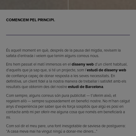
COMENCEM PEL PRINCIPI.
És aquell moment en què, després de la pausa del migdia, revisem la
safata d’entrada i veiem que tenim alguns correus nous.
Ens hem passat el matí immersos en el
disseny web
d’un client habitual,
d’aquells que ja sap que, si té un projecte, som l’
estudi de disseny web
de confiança capaç de donar resposta a les seves necessitats. En
definitiva, un client fidel a la nostra manera de treballar i satisfet amb els
resultats que obtenim des del nostre
estudi de Barcelona
.
Com sempre, alguns correus són pura publicitat — t’oferim això, et
regalem allò — sempre suposadament en benefici nostre. No m’han calgut
anys d’experiència per saber que és força sospitós que algú es posi en
contacte amb mi per oferir-me alguna cosa que només em beneficiarà a
mi.
Com sol dir el meu pare, una font inesgotable de saviesa de postguerra:
“A casa meva mai ha vingut ningú a donar-me diners…”