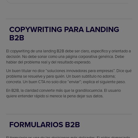
COPYWRITING PARA LANDING
B2B
El copywriting de una landing B2B debe ser claro, específico y orientado a
decisión. No debe sonar como una página corporativa genérica. Debe
hablar del problema real y del resultado esperado.
Un buen titular no dice “soluciones innovadoras para empresas”. Dice qué
problema se resuelve y para quién. Un buen subtítulo no adorna;
concreta. Un buen CTA no solo dice “enviar”; explica el siguiente paso.
En B2B, la claridad convierte más que la grandilocuencia. El usuario
quiere entender rápido si merece la pena dejar sus datos.
FORMULARIOS B2B
El formulario es una de las decisiones más delicadas. Si pides demasiada