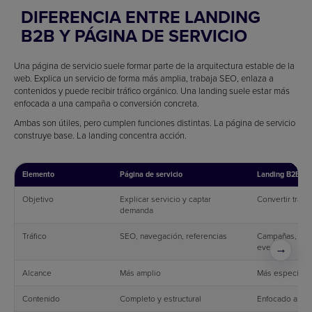
DIFERENCIA ENTRE LANDING
B2B Y PÁGINA DE SERVICIO
Una página de servicio suele formar parte de la arquitectura estable de la
web. Explica un servicio de forma más amplia, trabaja SEO, enlaza a
contenidos y puede recibir tráfico orgánico. Una landing suele estar más
enfocada a una campaña o conversión concreta.
Ambas son útiles, pero cumplen funciones distintas. La página de servicio
construye base. La landing concentra acción.
Elemento
Página de servicio
Landing B2B
Objetivo
Explicar servicio y captar
Convertir tráfi
demanda
Tráfico
SEO, navegación, referencias
Campañas, emai
eventos
→
Alcance
Más amplio
Más específico
Contenido
Completo y estructural
Enfocado a una