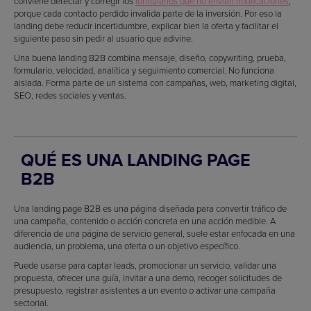
conviene detectar y corregir los
formularios que no envían notificaciones
,
porque cada contacto perdido invalida parte de la inversión. Por eso la
landing debe reducir incertidumbre, explicar bien la oferta y facilitar el
siguiente paso sin pedir al usuario que adivine.
Una buena landing B2B combina mensaje, diseño, copywriting, prueba,
formulario, velocidad, analítica y seguimiento comercial. No funciona
aislada. Forma parte de un sistema con campañas, web, marketing digital,
SEO, redes sociales y ventas.
QUÉ ES UNA LANDING PAGE
B2B
Una landing page B2B es una página diseñada para convertir tráfico de
una campaña, contenido o acción concreta en una acción medible. A
diferencia de una página de servicio general, suele estar enfocada en una
audiencia, un problema, una oferta o un objetivo específico.
Puede usarse para captar leads, promocionar un servicio, validar una
propuesta, ofrecer una guía, invitar a una demo, recoger solicitudes de
presupuesto, registrar asistentes a un evento o activar una campaña
sectorial.