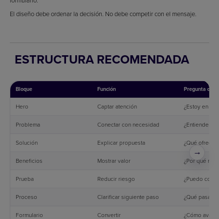
El diseño debe ordenar la decisión. No debe competir con el mensaje.
ESTRUCTURA RECOMENDADA
Bloque
Función
Pregunta que 
Hero
Captar atención
¿Estoy en el s
Problema
Conectar con necesidad
¿Entienden mi
Solución
Explicar propuesta
¿Qué ofrecen
→
Beneficios
Mostrar valor
¿Por qué me i
Prueba
Reducir riesgo
¿Puedo confia
Proceso
Clarificar siguiente paso
¿Qué pasará 
Formulario
Convertir
¿Cómo avanz