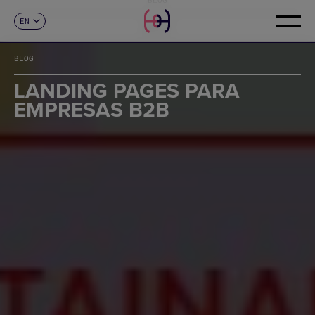
EN
CONTACT
ES
CA
BLOG
FR
DE
LANDING PAGES PARA
IT
EMPRESAS B2B
PT