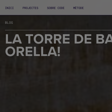
INICI
PROJECTES
SOBRE CODE
MÈTODE
BLOG
LA TORRE DE B
ORELLA!