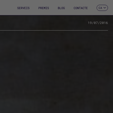
SERVEIS
PREMIS
BLOG
CONTACTE
CA
ES
EN
FR
19/07/2016
DE
IT
PT