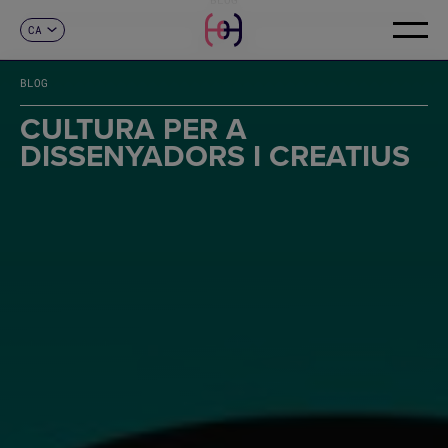
CA
CONTACTE
ES
EN
BLOG
FR
DE
CULTURA PER A
IT
DISSENYADORS I CREATIUS
PT