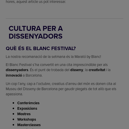
hores, aquest article us pot interessar.
CULTURA PER A
DISSENYADORS
QUÈ ÉS EL BLANC FESTIVAL?
La nostra recomanació de la setmana és la Marató by Blanc!
El Blanc Festival s’ha convertit en una cita imprescindible per als
dissenyadors
. És el punt de trobada del
disseny
, la
creativitat
i la
innovació
a Barcelona.
Un cop l’any, cap a l’octubre, creatius d’arreu del món es donen cita al
Museu del Disseny de Barcelona per gaudir plegats de tot allò que els
apassiona.
Conferències
Exposicions
Mostres
Workshops
Masterclasses