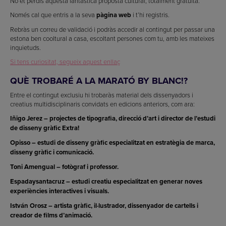
No et perdis aquesta fantàstica proposta cultural, totalment gratuïta.
Només cal que entris a la seva
pàgina web
i t’hi registris.
Rebràs un correu de validació i podràs accedir al contingut per passar una
estona ben cooltural a casa, escoltant persones com tu, amb les mateixes
inquietuds.
Si tens curiositat, segueix aquest enllaç
QUÈ TROBARÉ A LA MARATÓ BY BLANC!?
Entre el contingut exclusiu hi trobaràs material dels dissenyadors i
creatius multidisciplinaris convidats en edicions anteriors, com ara:
Iñigo Jerez – projectes de tipografia, direcció d’art i director de l’estudi
de disseny gràfic Extra!
Opisso – estudi de disseny gràfic especialitzat en estratègia de marca,
disseny gràfic i comunicació.
Toni Amengual – fotògraf i professor.
Espadaysantacruz – estudi creatiu especialitzat en generar noves
experiències interactives i visuals.
István Orosz – artista gràfic, il·lustrador, dissenyador de cartells i
creador de films d’animació.