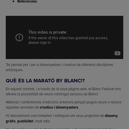
Referències
Tot pensat per i per a dissenyadors i creatius de diferents disciplines
artístiques.
QUÈ ÉS LA MARATÓ BY BLANC!?
En aquest context, i a través de la seva pàgina web, el Blanc Festival ens
ofereix la possibilitat de veure contingut exclusiu de Blanc!
Material i conferències d’edicions anteriors perquè puguis veure o reviure
aquelles xerrades de
creatius i dissenyadors
.
Hi descobrirem com treballen i enfoquen els seus projectes de
disseny
gràfic
,
publicitat
i molt més.