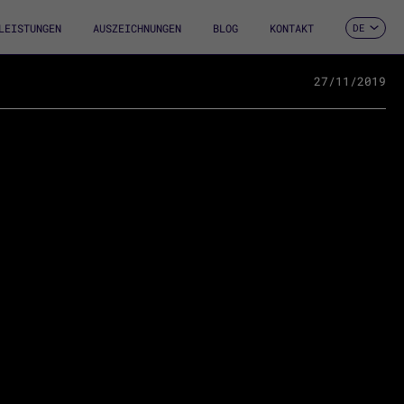
LEISTUNGEN
AUSZEICHNUNGEN
BLOG
KONTAKT
DE
ES
CA
EN
27/11/2019
FR
IT
PT