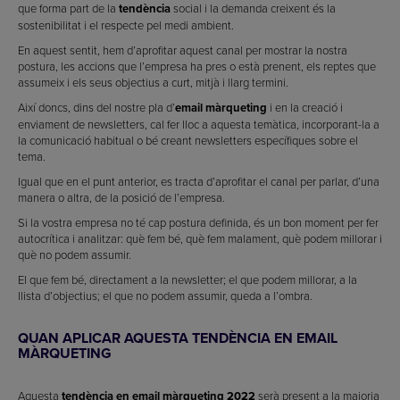
que forma part de la
tendència
social i la demanda creixent és la
sostenibilitat i el respecte pel medi ambient.
En aquest sentit, hem d’aprofitar aquest canal per mostrar la nostra
postura, les accions que l’empresa ha pres o està prenent, els reptes que
assumeix i els seus objectius a curt, mitjà i llarg termini.
Així doncs, dins del nostre pla d’
email màrqueting
i en la creació i
enviament de newsletters, cal fer lloc a aquesta temàtica, incorporant-la a
la comunicació habitual o bé creant newsletters específiques sobre el
tema.
Igual que en el punt anterior, es tracta d’aprofitar el canal per parlar, d’una
manera o altra, de la posició de l’empresa.
Si la vostra empresa no té cap postura definida, és un bon moment per fer
autocrítica i analitzar: què fem bé, què fem malament, què podem millorar i
què no podem assumir.
El que fem bé, directament a la newsletter; el que podem millorar, a la
llista d’objectius; el que no podem assumir, queda a l’ombra.
QUAN APLICAR AQUESTA TENDÈNCIA EN EMAIL
MÀRQUETING
Aquesta
tendència en email màrqueting 2022
serà present a la majoria