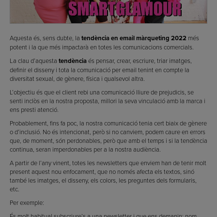
Aquesta és, sens dubte, la
tendència en email màrqueting 2022
més
potent i la que més impactarà en totes les comunicacions comercials.
La clau d’aquesta
tendència
és pensar, crear, escriure, triar imatges,
definir el disseny i tota la comunicació per email tenint en compte la
diversitat sexual, de gènere, física i qualsevol altra.
L’objectiu és que el client rebi una comunicació lliure de prejudicis, se
senti inclòs en la nostra proposta, millori la seva vinculació amb la marca i
ens presti atenció.
Probablement, fins fa poc, la nostra comunicació tenia cert biaix de gènere
o d’inclusió. No és intencionat, però si no canviem, podem caure en errors
que, de moment, són perdonables, però que amb el temps i si la tendència
continua, seran imperdonables per a la nostra audiència.
A partir de l’any vinent, totes les newsletters que enviem han de tenir molt
present aquest nou enfocament, que no només afecta els textos, sinó
també les imatges, el disseny, els colors, les preguntes dels formularis,
etc.
Per exemple:
És molt habitual subscriure’s a una newsletter i que ens demanin: nom,