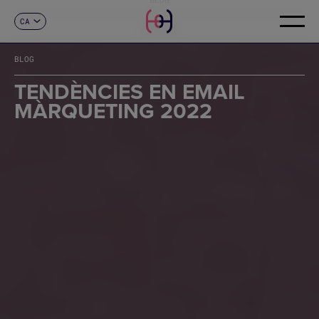
CA
CONTACTE
ES
EN
BLOG
FR
DE
TENDÈNCIES EN EMAIL
IT
MÀRQUETING 2022
PT