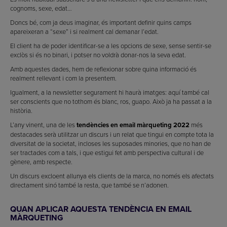
cognoms, sexe, edat…
Doncs bé, com ja deus imaginar, és important definir quins camps
apareixeran a “sexe” i si realment cal demanar l’edat.
El client ha de poder identificar-se a les opcions de sexe, sense sentir-se
exclòs si és no binari, i potser no voldrà donar-nos la seva edat.
Amb aquestes dades, hem de reflexionar sobre quina informació és
realment rellevant i com la presentem.
Igualment, a la newsletter segurament hi haurà imatges: aquí també cal
ser conscients que no tothom és blanc, ros, guapo. Això ja ha passat a la
història.
L’any vinent, una de les
tendències en email màrqueting 2022
més
destacades serà utilitzar un discurs i un relat que tingui en compte tota la
diversitat de la societat, incloses les suposades minories, que no han de
ser tractades com a tals, i que estigui fet amb perspectiva cultural i de
gènere, amb respecte.
Un discurs excloent allunya els clients de la marca, no només els afectats
directament sinó també la resta, que també se n’adonen.
QUAN APLICAR AQUESTA TENDÈNCIA EN EMAIL
MÀRQUETING