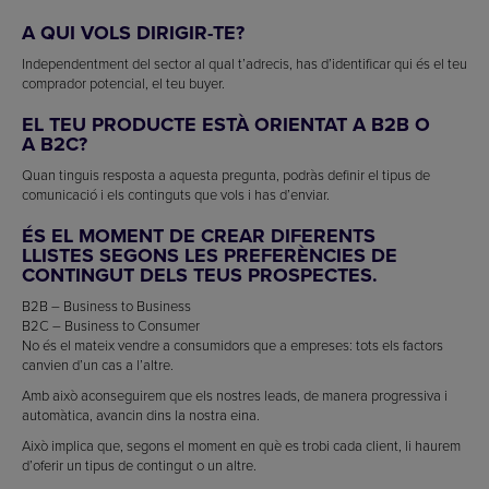
A QUI VOLS DIRIGIR-TE?
Independentment del sector al qual t’adrecis, has d’identificar qui és el teu
comprador potencial, el teu buyer.
EL TEU PRODUCTE ESTÀ ORIENTAT A B2B O
A B2C?
Quan tinguis resposta a aquesta pregunta, podràs definir el tipus de
comunicació i els continguts que vols i has d’enviar.
ÉS EL MOMENT DE CREAR DIFERENTS
LLISTES SEGONS LES PREFERÈNCIES DE
CONTINGUT DELS TEUS PROSPECTES.
B2B – Business to Business
B2C – Business to Consumer
No és el mateix vendre a consumidors que a empreses: tots els factors
canvien d’un cas a l’altre.
Amb això aconseguirem que els nostres leads, de manera progressiva i
automàtica, avancin dins la nostra eina.
Això implica que, segons el moment en què es trobi cada client, li haurem
d’oferir un tipus de contingut o un altre.