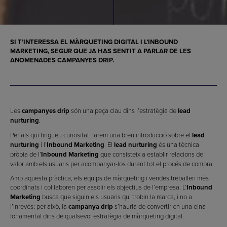
SI T’INTERESSA EL
MÀRQUETING DIGITAL
I L’
INBOUND
MARKETING
, SEGUR QUE JA HAS SENTIT A PARLAR DE LES
ANOMENADES
CAMPANYES DRIP
.
Les
campanyes drip
són una peça clau dins l’estratègia de
lead
nurturing
.
Per als qui tingueu curiositat, farem una breu introducció sobre el
lead
nurturing
i l’
Inbound Marketing
. El
lead nurturing
és una tècnica
pròpia de l’
Inbound Marketing
que consisteix a establir relacions de
valor amb els usuaris per acompanyar-los durant tot el procés de compra.
Amb aquesta pràctica, els equips de màrqueting i vendes treballen més
coordinats i col·laboren per assolir els objectius de l’empresa. L’
Inbound
Marketing
busca que siguin els usuaris qui trobin la marca, i no a
l’inrevés; per això, la
campanya drip
s’hauria de convertir en una eina
fonamental dins de qualsevol estratègia de màrqueting digital.