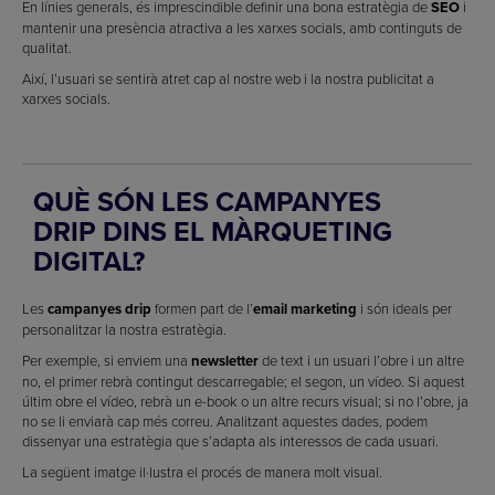
En línies generals, és imprescindible definir una bona estratègia de
SEO
i
mantenir una presència atractiva a les xarxes socials, amb continguts de
qualitat.
Així, l’usuari se sentirà atret cap al nostre web i la nostra publicitat a
xarxes socials.
QUÈ SÓN LES CAMPANYES
DRIP DINS EL MÀRQUETING
DIGITAL?
Les
campanyes drip
formen part de l’
email marketing
i són ideals per
personalitzar la nostra estratègia.
Per exemple, si enviem una
newsletter
de text i un usuari l’obre i un altre
no, el primer rebrà contingut descarregable; el segon, un vídeo. Si aquest
últim obre el vídeo, rebrà un e-book o un altre recurs visual; si no l’obre, ja
no se li enviarà cap més correu. Analitzant aquestes dades, podem
dissenyar una estratègia que s’adapta als interessos de cada usuari.
La següent imatge il·lustra el procés de manera molt visual.