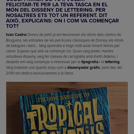
FELICITAR-TE PER LA TEVA TASCA EN EL
MÓN DEL DISSENY DE LETTERING. PER
NOSALTRES ETS TOT UN REFERENT. DIT
AIXÒ, EXPLICA’NS: ON I COM VA COMENÇAR
TOT?
Ivan Castro:
Doncs de petit ja em fascinaven els rètols dels còmics de
Bruguera, les entrades de les pel·lícules clàssiques de Disney, els rètols
de botigues i bars… Vaig aprendre a llegir molt aviat mirant lletres pel
carrer. Suposo que allà va començar tot. Quan vaig poder, mentre
estudiava disseny, vaig fer classes de cal·ligrafia amb Keith Adams, i
després em vaig començar a interessar per la
tipografia
i el
lettering
.
Vaig treballar uns quants anys com a
dissenyador gràfic
, però des del
2010 em dedico exclusivament a la lletra.