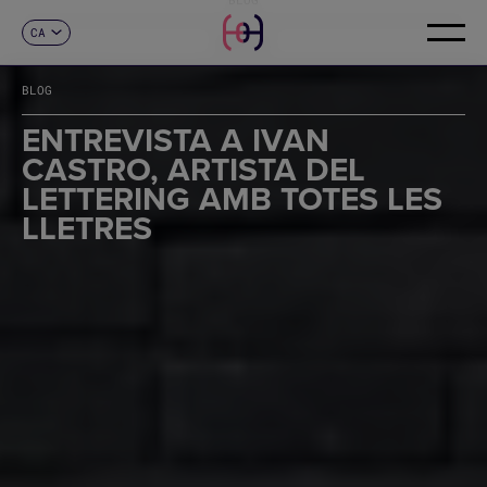
CA
CONTACTE
ES
EN
BLOG
FR
DE
ENTREVISTA A IVAN
IT
CASTRO, ARTISTA DEL
PT
LETTERING AMB TOTES LES
LLETRES