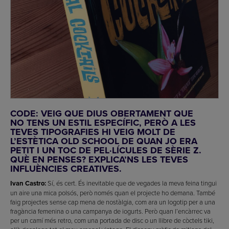
CODE: VEIG QUE DIUS OBERTAMENT QUE
NO TENS UN ESTIL ESPECÍFIC, PERÒ A LES
TEVES TIPOGRAFIES HI VEIG MOLT DE
L’ESTÈTICA OLD SCHOOL DE QUAN JO ERA
PETIT I UN TOC DE PEL·LÍCULES DE SÈRIE Z.
QUÈ EN PENSES? EXPLICA’NS LES TEVES
INFLUÈNCIES CREATIVES.
Ivan Castro:
Sí, és cert. És inevitable que de vegades la meva feina tingui
un aire una mica polsós, però només quan el projecte ho demana. També
faig projectes sense cap mena de nostàlgia, com ara un logotip per a una
fragància femenina o una campanya de iogurts. Però quan l’encàrrec va
per un camí més retro, com una portada de disc o un llibre de còctels tiki,