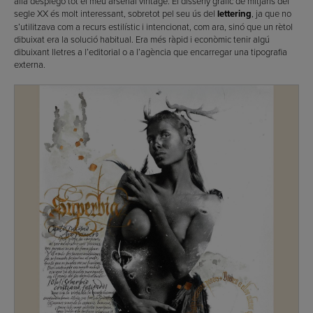
allà desplego tot el meu arsenal vintage. El disseny gràfic de mitjans del
segle XX és molt interessant, sobretot pel seu ús del
lettering
, ja que no
s’utilitzava com a recurs estilístic i intencionat, com ara, sinó que un rètol
dibuixat era la solució habitual. Era més ràpid i econòmic tenir algú
dibuixant lletres a l’editorial o a l’agència que encarregar una tipografia
externa.