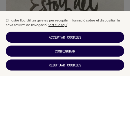
El nostre lloc utilitza galetes per recopilar informació sobre el dispositiu i la
seva activitat de navegació.
fent clic aquí
.
ACCEPTAR COOKIES
CONFIGURAR
REBUTJAR COOKIES
T'HA
AGRADAT?