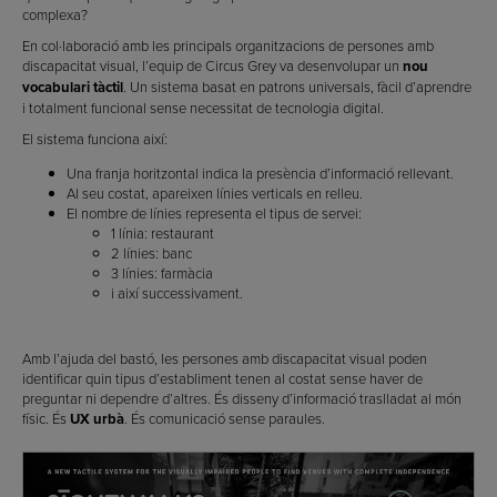
complexa?
En col·laboració amb les principals organitzacions de persones amb
discapacitat visual, l’equip de Circus Grey va desenvolupar un
nou
vocabulari tàctil
. Un sistema basat en patrons universals, fàcil d’aprendre
i totalment funcional sense necessitat de tecnologia digital.
El sistema funciona així:
Una franja horitzontal indica la presència d’informació rellevant.
Al seu costat, apareixen línies verticals en relleu.
El nombre de línies representa el tipus de servei:
1 línia: restaurant
2 línies: banc
3 línies: farmàcia
i així successivament.
Amb l’ajuda del bastó, les persones amb discapacitat visual poden
identificar quin tipus d’establiment tenen al costat sense haver de
preguntar ni dependre d’altres. És disseny d’informació traslladat al món
físic. És
UX urbà
. És comunicació sense paraules.