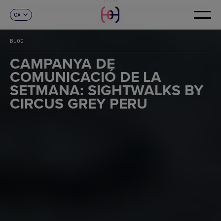
CA
CONTACTE
ES
EN
BLOG
FR
DE
CAMPANYA DE
IT
COMUNICACIÓ DE LA
PT
SETMANA: SIGHTWALKS BY
CIRCUS GREY PERU