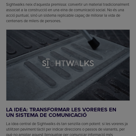
Sightwalks neix d’aquesta premissa: convertir un material tradicionalment
associat a la construcció en una eina de comunicació social. No és una
acció puntual, sinó un sistema replicable capaç de millorar la vida de
centenars de milers de persones.
LA IDEA: TRANSFORMAR LES VORERES EN
UN SISTEMA DE COMUNICACIÓ
La idea central de Sightwalks és tan senzilla com potent: si les voreres ja
utilitzen paviment tàctil per indicar direccions o passos de vianants, per
què no ampliar aquest llenguatge per comunicar informació més