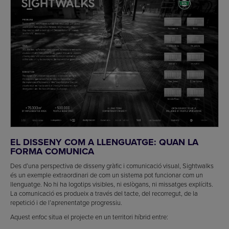
EL DISSENY COM A LLENGUATGE: QUAN LA
FORMA COMUNICA
Des d’una perspectiva de disseny gràfic i comunicació visual, Sightwalks
és un exemple extraordinari de com un sistema pot funcionar com un
llenguatge. No hi ha logotips visibles, ni eslògans, ni missatges explícits.
La comunicació es produeix a través del tacte, del recorregut, de la
repetició i de l’aprenentatge progressiu.
Aquest enfoc situa el projecte en un territori híbrid entre: