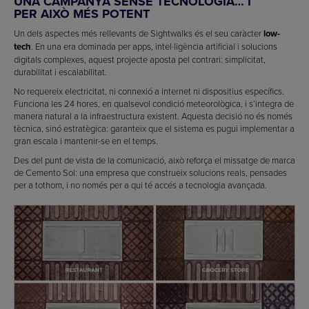
UNA CAMPANYA SENSE TECNOLOGIA… I
PER AIXÒ MÉS POTENT
Un dels aspectes més rellevants de Sightwalks és el seu caràcter
low-
tech
. En una era dominada per apps, intel·ligència artificial i solucions
digitals complexes, aquest projecte aposta pel contrari: simplicitat,
durabilitat i escalabilitat.
No requereix electricitat, ni connexió a internet ni dispositius específics.
Funciona les 24 hores, en qualsevol condició meteorològica, i s’integra de
manera natural a la infraestructura existent. Aquesta decisió no és només
tècnica, sinó estratègica: garanteix que el sistema es pugui implementar a
gran escala i mantenir-se en el temps.
Des del punt de vista de la comunicació, això reforça el missatge de marca
de Cemento Sol: una empresa que construeix solucions reals, pensades
per a tothom, i no només per a qui té accés a tecnologia avançada.