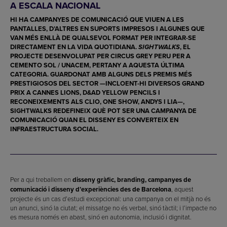
A ESCALA NACIONAL
HI HA CAMPANYES DE COMUNICACIÓ QUE VIUEN A LES
PANTALLES, D’ALTRES EN SUPORTS IMPRESOS I ALGUNES QUE
VAN MÉS ENLLÀ DE QUALSEVOL FORMAT PER INTEGRAR-SE
DIRECTAMENT EN LA VIDA QUOTIDIANA.
, EL
SIGHTWALKS
PROJECTE DESENVOLUPAT PER
CIRCUS GREY PERU
PER A
CEMENTO SOL / UNACEM
, PERTANY A AQUESTA ÚLTIMA
CATEGORIA. GUARDONAT AMB ALGUNS DELS PREMIS MÉS
PRESTIGIOSOS DEL SECTOR —INCLOENT-HI DIVERSOS
GRAND
PRIX A CANNES LIONS
,
D&AD YELLOW PENCILS
I
RECONEIXEMENTS ALS CLIO, ONE SHOW, ANDYS I LIA—,
SIGHTWALKS REDEFINEIX QUÈ POT SER UNA CAMPANYA DE
COMUNICACIÓ QUAN EL DISSENY ES CONVERTEIX EN
INFRAESTRUCTURA SOCIAL.
Per a qui treballem en
disseny gràfic, branding, campanyes de
comunicació i disseny d’experiències des de Barcelona
, aquest
projecte és un cas d’estudi excepcional: una campanya on el mitjà no és
un anunci, sinó la ciutat; el missatge no és verbal, sinó tàctil; i l’impacte no
es mesura només en abast, sinó en autonomia, inclusió i dignitat.