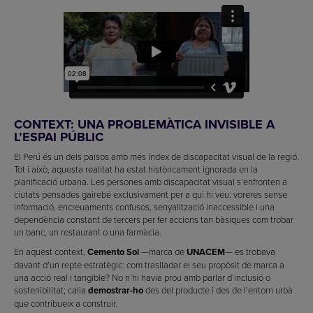
CONTEXT: UNA PROBLEMÀTICA INVISIBLE A
L’ESPAI PÚBLIC
El Perú és un dels països amb més índex de discapacitat visual de la regió.
Tot i això, aquesta realitat ha estat històricament ignorada en la
planificació urbana. Les persones amb discapacitat visual s’enfronten a
ciutats pensades gairebé exclusivament per a qui hi veu: voreres sense
informació, encreuaments confusos, senyalització inaccessible i una
dependència constant de tercers per fer accions tan bàsiques com trobar
un banc, un restaurant o una farmàcia.
En aquest context,
Cemento Sol
—marca de
UNACEM
— es trobava
davant d’un repte estratègic: com traslladar el seu propòsit de marca a
una acció real i tangible? No n’hi havia prou amb parlar d’inclusió o
sostenibilitat; calia
demostrar-ho
des del producte i des de l’entorn urbà
que contribueix a construir.