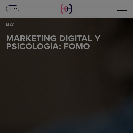
ES
CONTACTO
CA
EN
BLOG
FR
DE
MARKETING DIGITAL Y
IT
PSICOLOGIA: FOMO
PT