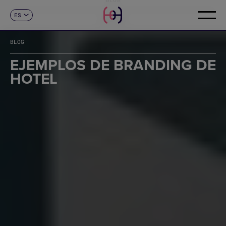
ES
CONTACTO
CA
EN
BLOG
FR
DE
EJEMPLOS DE BRANDING DE
IT
HOTEL
PT