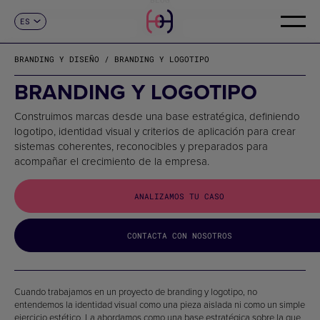
ES
CONTACTO
CA
EN
BRANDING Y DISEÑO / BRANDING Y LOGOTIPO
FR
DE
BRANDING Y LOGOTIPO
IT
PT
Construimos marcas desde una base estratégica, definiendo
logotipo, identidad visual y criterios de aplicación para crear
sistemas coherentes, reconocibles y preparados para
acompañar el crecimiento de la empresa.
ANALIZAMOS TU CASO
CONTACTA CON NOSOTROS
Cuando trabajamos en un proyecto de branding y logotipo, no
entendemos la identidad visual como una pieza aislada ni como un simple
ejercicio estético. La abordamos como una base estratégica sobre la que