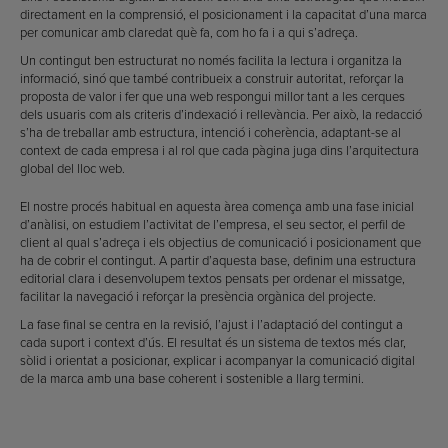
directament en la comprensió, el posicionament i la capacitat d’una marca
per comunicar amb claredat què fa, com ho fa i a qui s’adreça.
Un contingut ben estructurat no només facilita la lectura i organitza la
informació, sinó que també contribueix a construir autoritat, reforçar la
proposta de valor i fer que una web respongui millor tant a les cerques
dels usuaris com als criteris d’indexació i rellevància. Per això, la redacció
s’ha de treballar amb estructura, intenció i coherència, adaptant-se al
context de cada empresa i al rol que cada pàgina juga dins l’arquitectura
global del lloc web.
El nostre procés habitual en aquesta àrea comença amb una fase inicial
d’anàlisi, on estudiem l’activitat de l’empresa, el seu sector, el perfil de
client al qual s’adreça i els objectius de comunicació i posicionament que
ha de cobrir el contingut. A partir d’aquesta base, definim una estructura
editorial clara i desenvolupem textos pensats per ordenar el missatge,
facilitar la navegació i reforçar la presència orgànica del projecte.
La fase final se centra en la revisió, l’ajust i l’adaptació del contingut a
cada suport i context d’ús. El resultat és un sistema de textos més clar,
sòlid i orientat a posicionar, explicar i acompanyar la comunicació digital
de la marca amb una base coherent i sostenible a llarg termini.