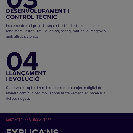
DESENVOLUPAMENT I
CONTROL TÈCNIC
Implementem el projecte seguint estàndards exigents de
rendiment i estabilitat i, quan cal, assegurant-ne la integració
amb altres sistemes.
04
LLANÇAMENT
I EVOLUCIÓ
Supervisem, optimitzem i millorem el teu projecte digital de
manera contínua per impulsar-ne el creixement, en paral·lel al
del teu negoci.
CONTACTA AMB NOSALTRES
EXPLICA'NS