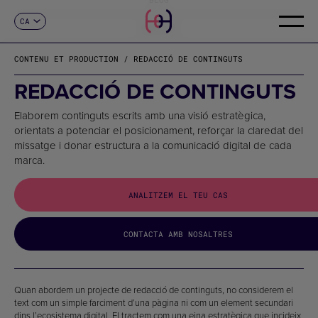
CA
CONTACTE
ES
EN
CONTENU ET PRODUCTION / REDACCIÓ DE CONTINGUTS
FR
DE
REDACCIÓ DE CONTINGUTS
IT
PT
Elaborem continguts escrits amb una visió estratègica,
orientats a potenciar el posicionament, reforçar la claredat del
missatge i donar estructura a la comunicació digital de cada
marca.
ANALITZEM EL TEU CAS
CONTACTA AMB NOSALTRES
Quan abordem un projecte de redacció de continguts, no considerem el
text com un simple farciment d’una pàgina ni com un element secundari
dins l’ecosistema digital. El tractem com una eina estratègica que incideix