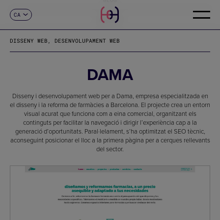
CA
CONTACTE
ES
EN
DISSENY WEB, DESENVOLUPAMENT WEB
FR
DE
IT
DAMA
PT
Disseny i desenvolupament web per a Dama, empresa especialitzada en
el disseny i la reforma de farmàcies a Barcelona. El projecte crea un entorn
visual acurat que funciona com a eina comercial, organitzant els
continguts per facilitar la navegació i dirigir l’experiència cap a la
generació d’oportunitats. Paral·lelament, s’ha optimitzat el SEO tècnic,
aconseguint posicionar el lloc a la primera pàgina per a cerques rellevants
del sector.