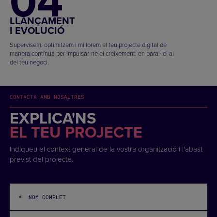
04
LLANÇAMENT
I EVOLUCIÓ
Supervisem, optimitzem i millorem el teu projecte digital de
manera contínua per impulsar-ne el creixement, en paral·lel al
del teu negoci.
CONTACTA AMB NOSALTRES
EXPLICA'NS
EL TEU PROJECTE
Indiqueu el context general de la vostra organització i l'abast
previst del projecte.