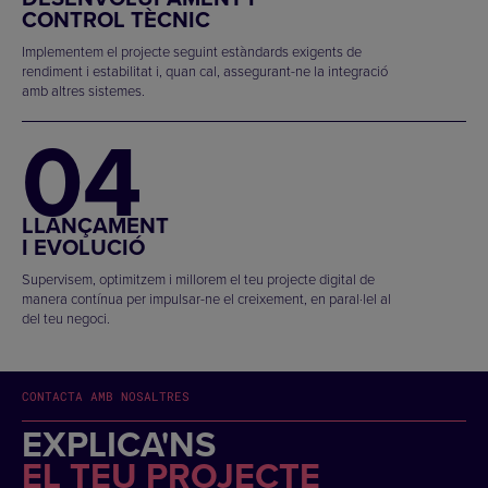
CONTROL TÈCNIC
Implementem el projecte seguint estàndards exigents de
rendiment i estabilitat i, quan cal, assegurant-ne la integració
amb altres sistemes.
04
LLANÇAMENT
I EVOLUCIÓ
Supervisem, optimitzem i millorem el teu projecte digital de
manera contínua per impulsar-ne el creixement, en paral·lel al
del teu negoci.
CONTACTA AMB NOSALTRES
EXPLICA'NS
EL TEU PROJECTE