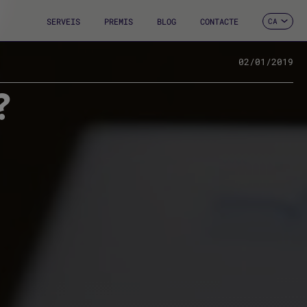
SERVEIS
PREMIS
BLOG
CONTACTE
CA
ES
EN
FR
02/01/2019
DE
?
IT
PT