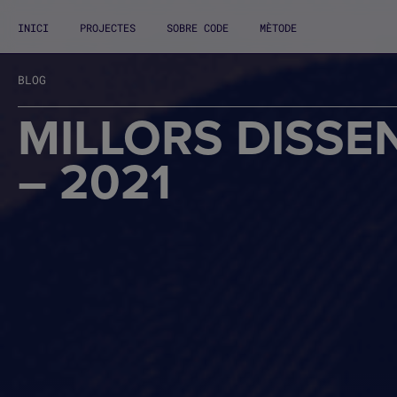
INICI
PROJECTES
SOBRE CODE
MÈTODE
BLOG
MILLORS DISSE
– 2021