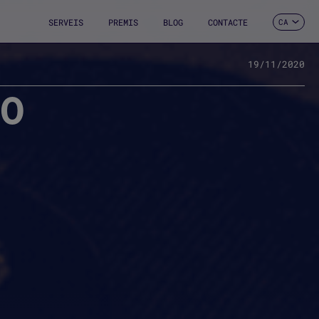
SERVEIS
PREMIS
BLOG
CONTACTE
CA
ES
EN
FR
19/11/2020
DE
20
IT
PT