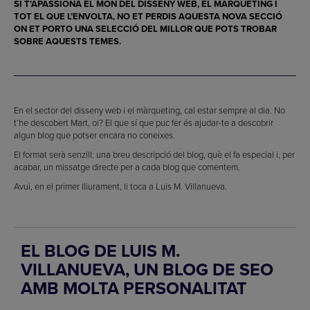
SI T’APASSIONA EL MÓN DEL DISSENY WEB, EL MÀRQUETING I
TOT EL QUE L’ENVOLTA, NO ET PERDIS AQUESTA NOVA SECCIÓ
ON ET PORTO UNA SELECCIÓ DEL MILLOR QUE POTS TROBAR
SOBRE AQUESTS TEMES.
En el sector del disseny web i el màrqueting, cal estar sempre al dia. No
t’he descobert Mart, oi? El que sí que puc fer és ajudar-te a descobrir
algun blog que potser encara no coneixes.
El format serà senzill: una breu descripció del blog, què el fa especial i, per
acabar, un missatge directe per a cada blog que comentem.
Avui, en el primer lliurament, li toca a Luis M. Villanueva.
EL BLOG DE LUIS M.
VILLANUEVA, UN BLOG DE SEO
AMB MOLTA PERSONALITAT