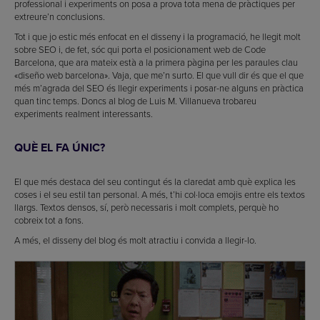
professional i experiments on posa a prova tota mena de pràctiques per
extreure’n conclusions.
Tot i que jo estic més enfocat en el disseny i la programació, he llegit molt
sobre SEO i, de fet, sóc qui porta el posicionament web de Code
Barcelona, que ara mateix està a la primera pàgina per les paraules clau
«diseño web barcelona». Vaja, que me’n surto. El que vull dir és que el que
més m’agrada del SEO és llegir experiments i posar-ne alguns en pràctica
quan tinc temps. Doncs al blog de Luis M. Villanueva trobareu
experiments realment interessants.
QUÈ EL FA ÚNIC?
El que més destaca del seu contingut és la claredat amb què explica les
coses i el seu estil tan personal. A més, t’hi col·loca emojis entre els textos
llargs. Textos densos, sí, però necessaris i molt complets, perquè ho
cobreix tot a fons.
A més, el disseny del blog és molt atractiu i convida a llegir-lo.