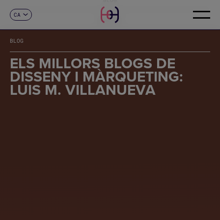
CA
CONTACTE
ES
EN
BLOG
FR
DE
ELS MILLORS BLOGS DE
IT
DISSENY I MÀRQUETING:
PT
LUIS M. VILLANUEVA