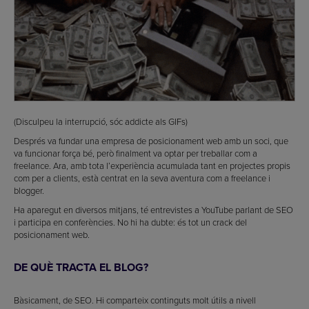
(Disculpeu la interrupció, sóc addicte als GIFs)
Després va fundar una empresa de posicionament web amb un soci, que
va funcionar força bé, però finalment va optar per treballar com a
freelance. Ara, amb tota l’experiència acumulada tant en projectes propis
com per a clients, està centrat en la seva aventura com a freelance i
blogger.
Ha aparegut en diversos mitjans, té entrevistes a YouTube parlant de SEO
i participa en conferències. No hi ha dubte: és tot un crack del
posicionament web.
DE QUÈ TRACTA EL BLOG?
Bàsicament, de SEO. Hi comparteix continguts molt útils a nivell