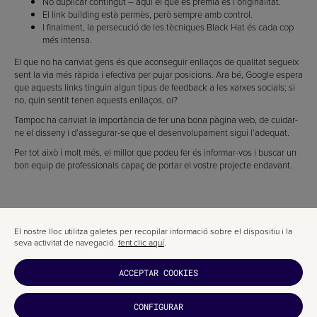
No duplicar contingut – aquí el que es premia és l’originalitat.
El link building està permès, però sempre amb control.
I finalment, la persecució de les tècniques Black Hat és cada cop
més intensa.
El que no ha canviat gens és que aconseguir enllaços de qualitat segueix
sent la via més ràpida i efectiva per pujar posicions. Ara bé, Google espera
que aquests links tinguin algun tipus de feedback a les xarxes socials; si
no, quin sentit tenen aquests enllaços, oi?
Tampoc ha canviat la importància de fer una bona pàgina web, de cuidar-
ne el disseny i d’assegurar-se que el desenvolupament sigui l’adequat.
Per tot això i molt més, el millor que podeu fer és informar-vos i buscar un
bon equip de professionals capaç de portar el vostre projecte endavant.
El nostre lloc utilitza galetes per recopilar informació sobre el dispositiu i la
seva activitat de navegació.
fent clic aquí
.
ACCEPTAR COOKIES
CONFIGURAR