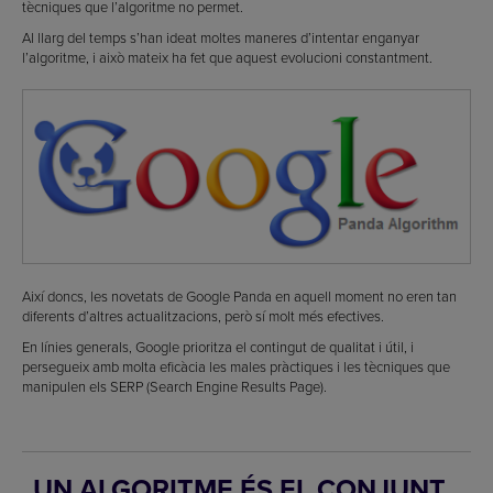
tècniques que l’algoritme no permet.
Al llarg del temps s’han ideat moltes maneres d’intentar enganyar
l’algoritme, i això mateix ha fet que aquest evolucioni constantment.
Així doncs, les novetats de Google Panda en aquell moment no eren tan
diferents d’altres actualitzacions, però sí molt més efectives.
En línies generals, Google prioritza el contingut de qualitat i útil, i
persegueix amb molta eficàcia les males pràctiques i les tècniques que
manipulen els SERP (Search Engine Results Page).
UN ALGORITME ÉS EL CONJUNT