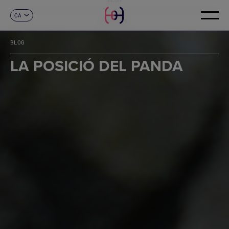
CA
CONTACTE
ES
EN
BLOG
FR
DE
LA POSICIÓ DEL PANDA
IT
PT