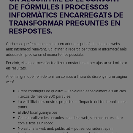
DE FÓRMULES I PROCESSOS
INFORMÀTICS ENCARREGATS DE
TRANSFORMAR PREGUNTES EN
RESPOSTES.
Cada cop que fem una cerca, el cercador ens pot oferir milers de webs
amb informació rellevant. Cal afinar la recerca per trobar la informació més
adequada i precisa en el menor temps possible.
Per això, els algoritmes s’actualitzen constantment per ajustar-se i millorar
els resultats.
Anem al gra: què hem de tenir en compte a l’hora de dissenyar una pàgina
web?
Crear continguts de qualitat – Es valoren especialment els articles
i textos de més de 800 paraules.
La visibilitat dels nostres projectes – l’impacte del teu treball suma
punts.
El SEO local guanya pes.
Cal naturalitzar les paraules clau de la web; s’ha acabat escriure
com si fossis un robot.
No saturis la web amb publicitat – pot ser considerat spam.